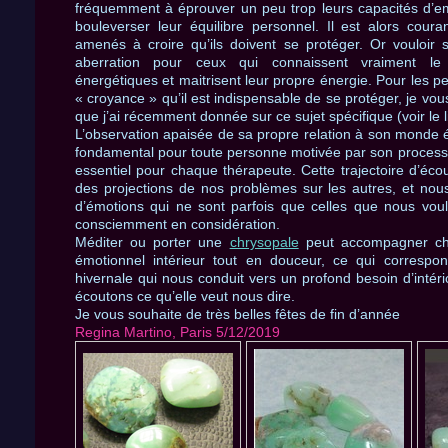
fréquemment à éprouver un peu trop leurs capacités d’em
bouleverser leur équilibre personnel. Il est alors cour
amenés à croire qu’ils doivent se protéger. Or vouloir 
aberration pour ceux qui connaissent vraiment le
énergétiques et maitrisent leur propre énergie. Pour les p
« croyance » qu’il est indispensable de se protéger, je vo
que j’ai récemment donnée sur ce sujet spécifique (voir le 
L’observation apaisée de sa propre relation à son monde é
fondamental pour toute personne motivée par son processus
essentiel pour chaque thérapeute. Cette trajectoire d’éco
des projections de nos problèmes sur les autres, et nou
d’émotions qui ne sont parfois que celles que nous voul
consciemment en considération.
Méditer ou porter une
chrysopale
peut accompagner c
émotionnel intérieur tout en douceur, ce qui correspo
hivernale qui nous conduit vers un profond besoin d’intérior
écoutons ce qu’elle veut nous dire.
Je vous souhaite de très belles fêtes de fin d’année
Regina Martino, Paris 5/12/2019