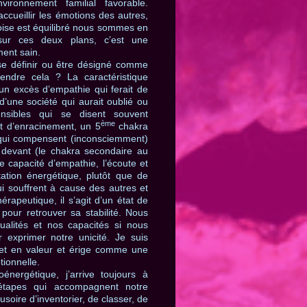
ronnement familial favorable.
accueillir les émotions des autres,
oise est équilibré nous sommes en
sur ces deux plans, c’est une
ent sain.
e définir ou être désigné comme
dre cela ? La caractéristique
 un excès d’empathie qui ferait de
’une société qui aurait oublié ou
nsibles qui se disent souvent
ème
t d’enracinement, un 5
chakra
t qui compensent (inconsciemment)
 devant (le chakra secondaire au
e capacité d’empathie, l’écoute et
tation énergétique, plutôt que de
 souffrent à cause des autres et
érapeutique, il s’agit d’un état de
 pour retrouver sa stabilité. Nous
ualités et nos capacités si nous
r exprimer notre unicité. Je suis
et en valeur et érige comme une
ionnelle.
nergétique, j’arrive toujours à
étapes qui accompagnent notre
lusoire d’inventorier, de classer, de