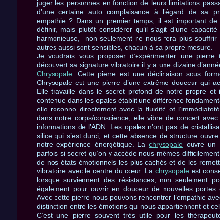
juger les personnes en fonction de leurs limitations pa
d’une certaine auto complaisance à l’égard de sa pro
empathie ? Dans un premier temps, il est important de 
définir, mais plutôt considérer qu’il s’agit d’une capacité 
harmonieuse, non seulement ne nous fera plus souffrir 
autres aussi sont sensibles, chacun à sa propre mesure.
Je voudrais vous proposer d’expérimenter une pierre trè
découvert sa signature vibratoire il y a une dizaine d’années,
Chrysopale
. Cette pierre est une déclinaison sous for
Chrysopale est une pierre d’une extrême douceur qui acti
Elle travaille dans le secret profond de notre propre et i
contenue dans les opales établit une différence fondamenta
elle résonne directement avec la fluidité et l’immédiateté
dans notre corps/conscience, elle vibre de concert avec 
informations de l’ADN. Les opales n’ont pas de cristallis
silice qui s’est durci, et cette absence de structure ouvr
notre expérience énergétique. La
chrysopale
ouvre un 
parfois si secret qu’on y accède nous-mêmes difficilement.
de nos états émotionnels les plus cachés et de les remet
vibratoire avec le centre du cœur. La
chrysopale
est conse
lorsque surviennent des résistances, non seulement po
également pour ouvrir en douceur de nouvelles portes 
Avec cette pierre nous pouvons rencontrer l’empathie avec
distinction entre les émotions qui nous appartiennent et ce
C’est une pierre souvent très utile pour les thérapeut