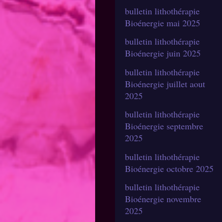
bulletin lithothérapie
Bioénergie mai 2025
bulletin lithothérapie
Bioénergie juin 2025
bulletin lithothérapie
Bioénergie juillet aout
2025
bulletin lithothérapie
Bioénergie septembre
2025
bulletin lithothérapie
Bioénergie octobre 2025
bulletin lithothérapie
Bioénergie novembre
2025