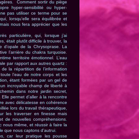
ssagères. Comment sortir du piège
pre hyper-sensibilité ou hyper-
ne pas utiliser ce terme pour se
qui, lorsqu’elle sera équilibrée et
mais nous fera apprécier que les
s particulière, qui, lorsque j’ai
 était plutôt difficile à trouver, la
me d’opale de la Chrysoprase. La
ve l’arrière du chakra turquoise.
ntime territoire émotionnel. L’eau
le par rapport aux autres quartz :
 de la répartition de l’information
toute l’eau de notre corps et les
ation, étant formées par un gel de
e un incroyable champ de liberté à
chemin dans notre jardin secret,
 Elle permet d’aller à la rencontre
tre avec délicatesse en cohérence
illée lors du travail thérapeutique,
ur les traverser en finesse mais
et de nouvelles compréhensions.
 nous même, et réussir à faire la
lle que nous captons d’autrui.
es, car leur pratique les pousse