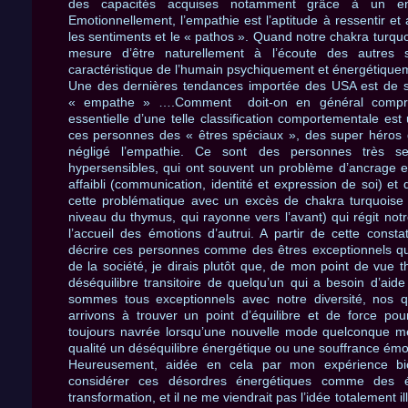
des capacités acquises notamment grâce à un envi
Emotionnellement, l’empathie est l’aptitude à ressentir et 
les sentiments et le « pathos ». Quand notre chakra turqu
mesure d’être naturellement à l’écoute des autres 
caractéristique de l’humain psychiquement et énergétiquem
Une des dernières tendances importée des USA est de s
« empathe » ….Comment doit-on en général compren
essentielle d’une telle classification comportementale est
ces personnes des « êtres spéciaux », des super héros d
négligé l’empathie. Ce sont des personnes très se
hypersensibles, qui ont souvent un problème d’ancrage e
affaibli (communication, identité et expression de soi) e
cette problématique avec un excès de chakra turquoise
niveau du thymus, qui rayonne vers l’avant) qui régit notr
l’accueil des émotions d’autrui. A partir de cette consta
décrire ces personnes comme des êtres exceptionnels qui
de la société, je dirais plutôt que, de mon point de vue th
déséquilibre transitoire de quelqu’un qui a besoin d’aide
sommes tous exceptionnels avec notre diversité, nos q
arrivons à trouver un point d’équilibre et de force pou
toujours navrée lorsqu’une nouvelle mode quelconque m
qualité un déséquilibre énergétique ou une souffrance émot
Heureusement, aidée en cela par mon expérience bioé
considérer ces désordres énergétiques comme des 
transformation, et il ne me viendrait pas l’idée totalement il