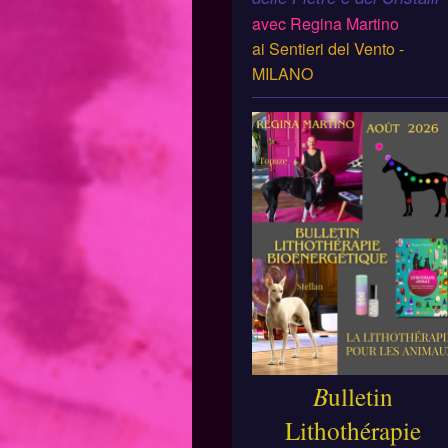
avec Regina Martino
ai Sentieri del Vento -
MILANO
B
ulletin
Lithothérapie