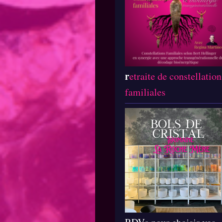
r
etraite de constellation
familiales