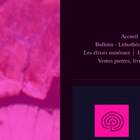
Accueil
Bulletin - Lithothé
Les élixirs minéraux
B
Ventes pierres, liv