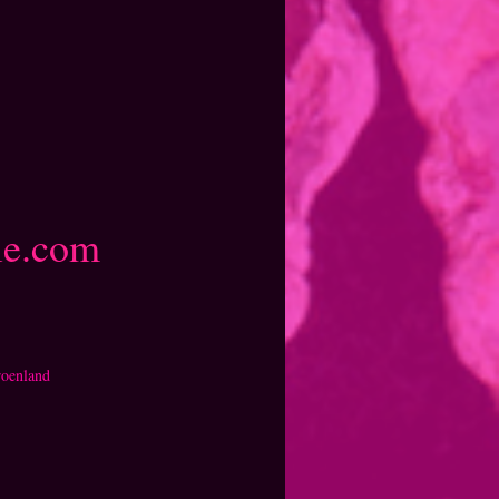
le.com
Groenland