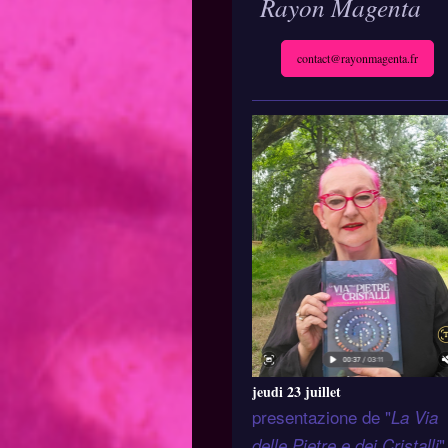
Rayon Magenta
contact@rayonmagenta.fr
jeudi 23 juillet
presentazione de "
La Via
"
delle Pietre e dei Cristalli