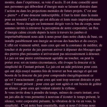
montre, dans l’expérience, sa voie d’accès. Il est donc conseillé aussi
aux personnes qui débordent d’énergie mais se laissent distraire dans
l’action ou dans les projections mentales de futurs projets. C’est une
« pierre* » d’une douceur indescriptible, il faut la tenir dans la main
pour en ressentir l’action qui est délicate et lente mais impitoyablement
efficace. Notre énergie est lentement dirigée vers le bas du corps, nous
sommes invités à retrouver la perception de notre corporalité, un flux
d’énergie calme circule depuis la terre à travers les jambes et
imperturbablement nous aide à nous poser dans notre chakra de base, on
installe paisiblement son énergie au niveau des hanches et du coccyx.
L’effet est vraiment subtil, mais ceux qui ont la constance de méditer, de
toucher et de porter du jais peuvent arriver à dépasser des blocages que
des pierres plus puissantes n’arriveraient pas nécessairement à dénouer.
Le jais est une pierre extrêmement agréable au toucher, on peut la
porter avec soi en toutes circonstances, elle évoque la douceur et la
simplicité de l’instant présent. Le jais est un aide précieux pour ceux
qui ont déjà essayé maintes fois de trouver un bon ancrage et qui ont
besoin de la douceur du jais pour comprendre énergétiquement ce
qu’est l’enracinement ; pour ceux qui sont trop souvent distraits et peu
dans l’instant présent ; pour ceux qui sont agités et ont besoin de goûter
au silence ; pour ceux qui veulent ralentir le rythme.
Je vous invite donc à prendre du temps, mêmes de courts instant, avec
un jais afin de vous permettre à nouveau d’écouter le temps présent, le
silence, votre corporalité pulsante, la vibration de la vie en vous, la
simplicité. C’est notre base essentielle, mais si nous l’évitons nous