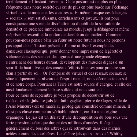
terriblement « l’instant présent ». Cette posture est de plus en plus
fréquente dans notre société qui est de plus en plus basée sur l’échange
virtuel avec le monde et les « autres ». Et même lorsque ces échanges
« sociaux » sont satisfaisants, enrichissants et joyeux, ils ont pour
conséquence une sorte de dissolution ou d’oubli de la sensation de
densité et de présence immédiate au monde, jusqu’à dédaigner et même
mépriser le ressenti et la notion de densité ou de matière. Comment
pouvons-nous penser bâtir un futur ou notre futur si nous ne prenons
pas appui dans l’instant présent ? J’aime utiliser l’exemple des
danseuses classiques qui, pour donner une impression de légèreté et
s’élancer dans des sauts et des figures d’une grande élégance,
s’entrainent des heures durant, développent des muscles dignes d’un
sportif de haut niveau, des années d’efforts intenses pour prendre son
élan à partir du sol ! Or l’emprise du virtuel et des réseaux sociaux se
situe uniquement au niveau de l’esprit mental, nous déconnecte du sol
et de notre corps. Pourtant la Terre est notre source d’énergie, et elle est
aussi fondamentalement la base solide qui nous soutient
Pour ce mois de septembre je vous propose de découvrir ou de
jais
jais
redécouvrir le
. Le
(du latin gagâtes, pierre de Gages, ville de
l'Asie Mineure) est un matériau géologique considéré comme mineur. Il
n’est pas classé comme un véritable minéral, car il a une origine
organique. Le jais est un dérivé d’une décomposition du bois sous une
forte pression océanique durant des millions d'années, il s’agit
généralement du bois des arbres qui se retrouvent dans des marnes
acides comme les tourbières. Le célèbre jais qui se trouve à Whitby