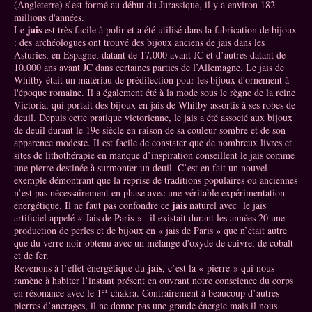
(Angleterre) s’est formé au début du Jurassique, il y a environ 182
millions d'années.
jais
Le
est très facile à polir et a été utilisé dans la fabrication de bijoux
: des archéologues ont trouvé des bijoux anciens de jais dans les
Asturies, en Espagne, datant de 17.000 avant JC et d’autres datant de
10.000 ans avant JC dans certaines parties de l’Allemagne. Le jais de
Whitby était un matériau de prédilection pour les bijoux d'ornement à
l'époque romaine. Il a également été à la mode sous le règne de la reine
Victoria, qui portait des bijoux en jais de Whitby assortis à ses robes de
deuil. Depuis cette pratique victorienne, le jais a été associé aux bijoux
de deuil durant le 19e siècle en raison de sa couleur sombre et de son
apparence modeste. Il est facile de constater que de nombreux livres et
sites de lithothérapie en manque d’inspiration conseillent le jais comme
une pierre destinée à surmonter un deuil. C’est en fait un nouvel
exemple démontrant que la reprise de traditions populaires ou anciennes
n’est pas nécessairement en phase avec une véritable expérimentation
jais
énergétique. Il ne faut pas confondre ce
naturel avec le jais
artificiel appelé « Jais de Paris »– il existait durant les années 20 une
production de perles et de bijoux en « jais de Paris » que n’était autre
que du verre noir obtenu avec un mélange d'oxyde de cuivre, de cobalt
et de fer.
jais
Revenons à l’effet énergétique du
, c’est la « pierre » qui nous
ramène à habiter l’instant présent en ouvrant notre conscience du corps
er
en résonance avec le 1
chakra. Contrairement à beaucoup d’autres
pierres d’ancrages, il ne donne pas une grande énergie mais il nous