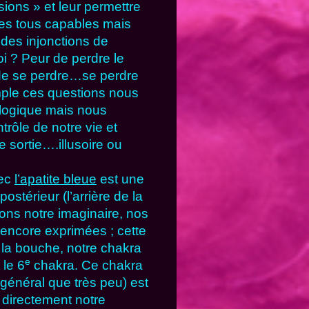
sions » et leur permettre
es tous capables mais
des injonctions de
i ? Peur de perdre le
 de se perdre…se perdre
mple ces questions nous
logique mais nous
trôle de notre vie et
 sortie….illusoire ou
vec
l’apatite bleue
est une
ostérieur (l’arrière de la
vons notre imaginaire, nos
encore exprimées ; cette
 la bouche, notre chakra
e
 le 6
chakra. Ce chakra
 général que très peu) est
r directement notre