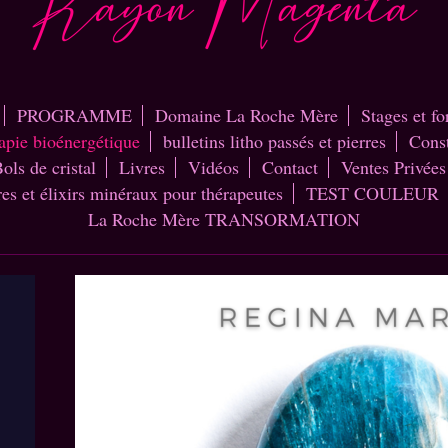
PROGRAMME
Domaine La Roche Mère
Stages et f
rapie bioénergétique
bulletins litho passés et pierres
Const
ols de cristal
Livres
Vidéos
Contact
Ventes Privées
res et élixirs minéraux pour thérapeutes
TEST COULEUR
La Roche Mère TRANSORMATION