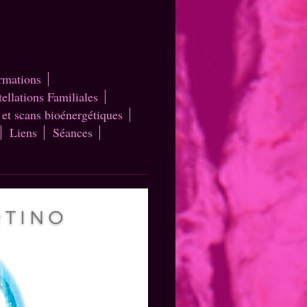
ormations
ellations Familiales
 et scans bioénergétiques
Liens
Séances