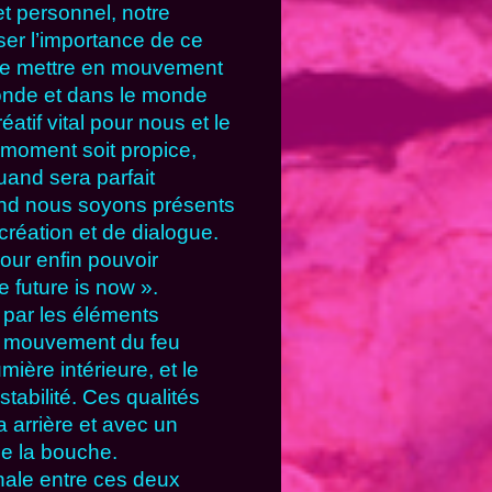
et personnel, notre
ser l’importance de ce
 de mettre en mouvement
monde et dans le monde
atif vital pour nous et le
 moment soit propice,
uand sera parfait
end nous soyons présents
réation et de dialogue.
ur enfin pouvoir
 future is now ».
par les éléments
le mouvement du feu
mière intérieure, et le
tabilité. Ces qualités
 arrière et avec un
de la bouche.
nale entre ces deux