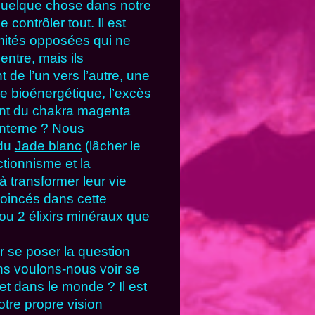
quelque chose dans notre
e contrôler tout. Il est
mités opposées qui ne
entre, mais ils
e l’un vers l’autre, une
e bioénergétique, l’excès
t du chakra magenta
interne ? Nous
 du
Jade blanc
(lâcher le
ctionnisme et la
 transformer leur vie
oincés dans cette
 ou 2 élixirs minéraux que
ler se poser la question
ns voulons-nous voir se
et dans le monde ? Il est
otre propre vision