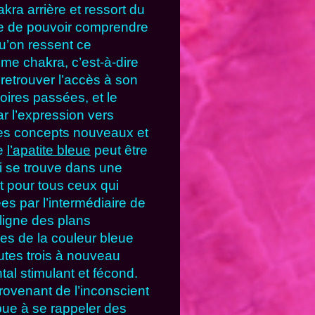
akra arrière et ressort du
ile de pouvoir comprendre
qu’on ressent ce
ème chakra, c’est-à-dire
 retrouver l’accès à son
oires passées, et le
r l’expression vers
des concepts nouveaux et
de
l’apatite bleue
peut être
i se trouve dans une
 pour tous ceux qui
s par l’intermédiaire de
ligne des plans
ces de la couleur bleue
toutes trois à nouveau
l stimulant et fécond.
ovenant de l’inconscient
bue à se rappeler des