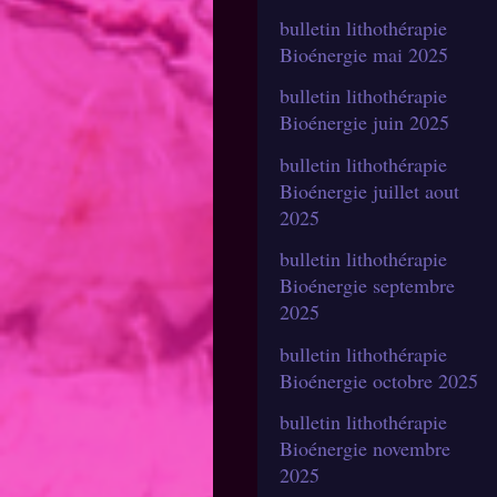
bulletin lithothérapie
Bioénergie mai 2025
bulletin lithothérapie
Bioénergie juin 2025
bulletin lithothérapie
Bioénergie juillet aout
2025
bulletin lithothérapie
Bioénergie septembre
2025
bulletin lithothérapie
Bioénergie octobre 2025
bulletin lithothérapie
Bioénergie novembre
2025