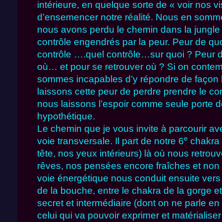
intérieure, en quelque sorte de « voir nos vi
d’ensemencer notre réalité. Nous en somm
nous avons perdu le chemin dans la jungle 
contrôle engendrés par la peur. Peur de quo
contrôle ….quel contrôle…sur quoi ? Peur
où… et pour se retrouver où ? Si on conte
sommes incapables d’y répondre de façon 
laissons cette peur de perdre prendre le con
nous laissons l’espoir comme seule porte de
hypothétique.
Le chemin que je vous invite à parcourir a
e
voie transversale. Il part de notre 6
chakra p
tête, nos yeux intérieurs) là où nous retrou
rêves, nos pensées encore fraîches et non 
voie énergétique nous conduit ensuite vers
de la bouche, entre le chakra de la gorge et
secret et intermédiaire (dont on ne parle en
celui qui va pouvoir exprimer et matérialise