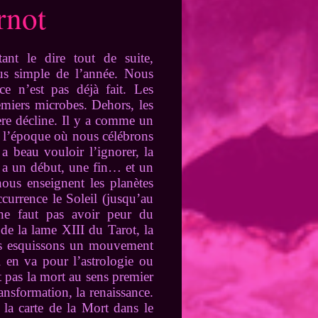
rnot
nt le dire tout de suite,
lus simple de l’année. Nous
ce n’est pas déjà fait. Les
emiers microbes. Dehors, les
ière décline. Il y a comme un
rs l’époque où nous célébrons
a beau vouloir l’ignorer, la
ut a un début, une fin… et un
ous enseignent les planètes
ccurrence le Soleil (jusqu’au
ne faut pas avoir peur du
de la lame XIII du Tarot, la
ous esquissons un mouvement
 en va pour l’astrologie ou
t pas la mort au sens premier
ansformation, la renaissance.
 la carte de la Mort dans le