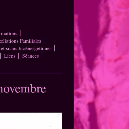
ormations
ellations Familiales
 et scans bioénergétiques
Liens
Séances
 novembre