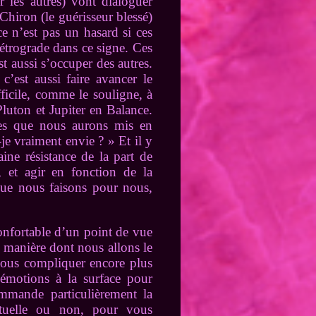
 les autres) vont dialoguer
Chiron (le guérisseur blessé)
ce n’est pas un hasard si ces
rétrograde dans ce signe. Ces
st aussi s’occuper des autres.
’est aussi faire avancer le
ficile, comme le souligne, à
Pluton et Jupiter en Balance.
res que nous aurons mis en
je vraiment envie ? » Et il y
ine résistance de la part de
, et agir en fonction de la
 que nous faisons pour nous,
onfortable d’un point de vue
 manière dont nous allons le
 nous compliquer encore plus
émotions à la surface pour
ommande particulièrement la
ctuelle ou non, pour vous