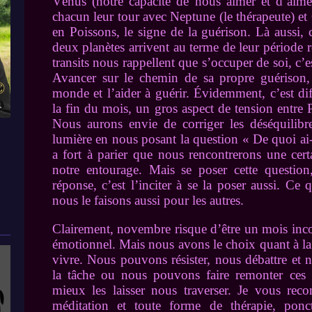
Vénus (notre capacité de nous aimer et d’aimer
chacun leur tour avec Neptune (le thérapeute) et 
en Poissons, le signe de la guérison. Là aussi, 
deux planètes arrivent au terme de leur période 
transits nous rappellent que s’occuper de soi, c’e
Avancer sur le chemin de sa propre guérison, c
monde et l’aider à guérir. Évidemment, c’est dif
la fin du mois, un gros aspect de tension entre 
Nous aurons envie de corriger les déséquilib
lumière en nous posant la question « De quoi ai-
a fort à parier que nous rencontrerons une certa
notre entourage. Mais se poser cette question
réponse, c’est l’inciter à se la poser aussi. Ce
nous le faisons aussi pour les autres.
Clairement, novembre risque d’être un mois inc
émotionnel. Mais nous avons le choix quant à la
vivre. Nous pouvons résister, nous débattre et
la tâche ou nous pouvons faire remonter ces 
mieux les laisser nous traverser. Je vous rec
méditation et toute forme de thérapie, pon