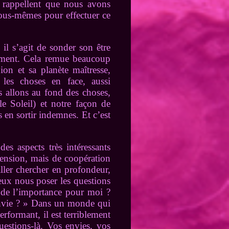
s rappellent que nous avons
nous-mêmes pour effectuer ce
 il s’agit de sonder son être
aiment. Cela remue beaucoup
on et sa planète maîtresse,
les choses en face, aussi
s allons au fond des choses,
e Soleil) et notre façon de
en sortir indemnes. Et c’est
s aspects très intéressants
tension, mais de coopération
ller chercher en profondeur,
eux nous poser les questions
a de l’importance pour moi ?
envie ? » Dans un monde qui
rformant, il est terriblement
uestions-là. Vos envies, vos