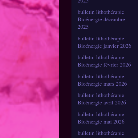
2025
bulletin lithothérapie
Bioénergie décembre
2025
bulletin lithothérapie
Bioénergie janvier 2026
bulletin lithothérapie
Bioénergie février 2026
bulletin lithothérapie
Bioénergie mars 2026
bulletin lithothérapie
Bioénergie avril 2026
bulletin lithothérapie
Bioénergie mai 2026
bulletin lithothérapie