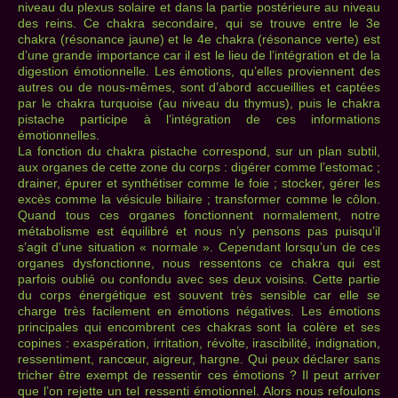
niveau du plexus solaire et dans la partie postérieure au niveau
des reins. Ce chakra secondaire, qui se trouve entre le 3e
chakra (résonance jaune) et le 4e chakra (résonance verte) est
d’une grande importance car il est le lieu de l’intégration et de la
digestion émotionnelle. Les émotions, qu’elles proviennent des
autres ou de nous-mêmes, sont d’abord accueillies et captées
par le chakra turquoise (au niveau du thymus), puis le chakra
pistache participe à l’intégration de ces informations
émotionnelles.
La fonction du chakra pistache correspond, sur un plan subtil,
aux organes de cette zone du corps : digérer comme l’estomac ;
drainer, épurer et synthétiser comme le foie ; stocker, gérer les
excès comme la vésicule biliaire ; transformer comme le côlon.
Quand tous ces organes fonctionnent normalement, notre
métabolisme est équilibré et nous n’y pensons pas puisqu’il
s’agit d’une situation « normale ». Cependant lorsqu’un de ces
organes dysfonctionne, nous ressentons ce chakra qui est
parfois oublié ou confondu avec ses deux voisins. Cette partie
du corps énergétique est souvent très sensible car elle se
charge très facilement en émotions négatives. Les émotions
principales qui encombrent ces chakras sont la colère et ses
copines : exaspération, irritation, révolte, irascibilité, indignation,
ressentiment, rancœur, aigreur, hargne. Qui peux déclarer sans
tricher être exempt de ressentir ces émotions ? Il peut arriver
que l’on rejette un tel ressenti émotionnel. Alors nous refoulons