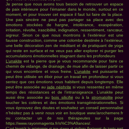
Je pense que nous avons tous besoin de retrouver un espace
de paix intérieure pour l’émaner dans le monde, surtout en ce
moment, et pour trouver cet espace il faut lui faire de la place.
Une paix sincère ne peut pas partager sa place avec des
émotions stockées de hargne, intolérance, exaspération,
irritation, révolte, irascibilité, indignation, ressentiment, rancœur,
aigreur. Sinon ce que nous montrons à l’extérieur est une
fausse construction, comme une colombe destinée à l’extérieur,
une belle décoration zen de méditant et de pratiquant de yoga
qui reste en surface et ne veux pas aller explorer ni purger les
accumulations émotionnelles stagnant dans les profondeurs
L’unakite
est la pierre que je vous recommande pour faire ce
chemin de vidange, de drainage, de mue afin de laisser partir ce
qui vous encombre et vous freine.
L’unakite
est puissante et
peut être utilisée en élixir pour un travail en profondeur si vous
sentez que ces émotions vous habitent depuis longtemps. Elle
peut être associée au
jade néphrite
si vous ressentez en même
temps des résistances et de l’intransigeance. L’unakite peut
aussi être associée au
bois silicifié
ou à la
stromatolite
pour
toucher les colères et des émotions transgénérationnelles. Si
vous éprouvez des doutes et souhaitez un conseil personnalisé
n’hésitez pas à venir nous voir en boutique www.larochemere.fr
ou contacter un de nos thérapeutes sur la page
.
https://www.rayonmagenta.fr/s%C3%A9ances/
C’est bientôt le printemps et nos stages et ateliers florissent de toute part