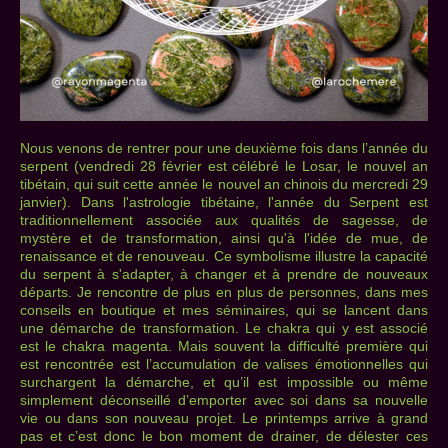
Nous venons de rentrer pour une deuxième fois dans l’année du
serpent (vendredi 28 février est célébré le Losar, le nouvel an
tibétain, qui suit cette année le nouvel an chinois du mercredi 29
janvier). Dans l'astrologie tibétaine, l'année du Serpent est
traditionnellement associée aux qualités de sagesse, de
mystère et de transformation, ainsi qu'à l'idée de mue, de
renaissance et de renouveau. Ce symbolisme illustre la capacité
du serpent à s'adapter, à changer et à prendre de nouveaux
départs. Je rencontre de plus en plus de personnes, dans mes
conseils en boutique et mes séminaires, qui se lancent dans
une démarche de transformation. Le chakra qui y est associé
est le chakra magenta. Mais souvent la difficulté première qui
est rencontrée est l’accumulation de valises émotionnelles qui
surchargent la démarche, et qu’il est impossible ou même
simplement déconseillé d’emporter avec soi dans sa nouvelle
vie ou dans son nouveau projet. Le printemps arrive à grand
pas et c’est donc le bon moment de drainer, de délester ces