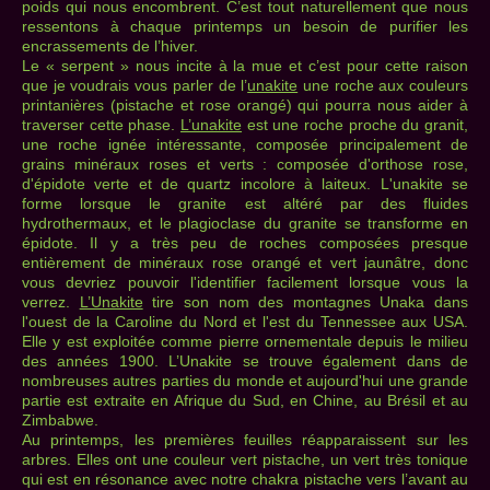
poids qui nous encombrent. C’est tout naturellement que nous
ressentons à chaque printemps un besoin de purifier les
encrassements de l’hiver.
Le « serpent » nous incite à la mue et c’est pour cette raison
que je voudrais vous parler de l’
unakite
une roche aux couleurs
printanières (pistache et rose orangé) qui pourra nous aider à
traverser cette phase.
L’unakite
est une roche proche du granit,
une roche ignée intéressante, composée principalement de
grains minéraux roses et verts : composée d'orthose rose,
d'épidote verte et de quartz incolore à laiteux. L'unakite se
forme lorsque le granite est altéré par des fluides
hydrothermaux, et le plagioclase du granite se transforme en
épidote. Il y a très peu de roches composées presque
entièrement de minéraux rose orangé et vert jaunâtre, donc
vous devriez pouvoir l'identifier facilement lorsque vous la
verrez.
L’Unakite
tire son nom des montagnes Unaka dans
l'ouest de la Caroline du Nord et l'est du Tennessee aux USA.
Elle y est exploitée comme pierre ornementale depuis le milieu
des années 1900. L’Unakite se trouve également dans de
nombreuses autres parties du monde et aujourd'hui une grande
partie est extraite en Afrique du Sud, en Chine, au Brésil et au
Zimbabwe.
Au printemps, les premières feuilles réapparaissent sur les
arbres. Elles ont une couleur vert pistache, un vert très tonique
qui est en résonance avec notre chakra pistache vers l’avant au