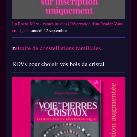
La Roche Mère - ventes privées | Réservation d'un Rendez-Vous
en Ligne
samedi 12 septembre
r
etraite de constellations familiales
RDVs pour choisir vos bols de cristal