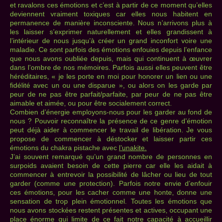
et ravalons ces émotions et c’est à partir de ce moment qu’elles
deviennent vraiment toxiques car elles nous habitent en
permanence de manière inconsciente. Nous n’arrivons plus à
les laisser s’exprimer naturellement et elles grandissent à
l’intérieur de nous jusqu’à créer un grand inconfort voire une
maladie. Ce sont parfois des émotions enfouies depuis l’enfance
que nous avons oubliée depuis, mais qui continuent à œuvrer
dans l’ombre de nos mémoires. Parfois aussi elles peuvent être
héréditaires, « je les porte en moi pour honorer un lien ou une
fidélité avec un ou une disparue », ou alors on les garde par
peur de ne pas être parfait/parfaite, par peur de ne pas être
aimable et aimée, ou pour être socialement correct.
Combien d’énergie employons-nous pour les garder au fond de
nous ? Pouvoir reconnaître la présence de ce genre d’émotion
peut déjà aider à commencer le travail de libération. Je vous
propose de commencer à déstocker et laisser partir ces
émotions du chakra pistache avec
l’unakite.
J’ai souvent remarqué qu’un grand nombre de personnes en
surpoids avaient besoin de cette pierre car elle les aidait à
commencer à entrevoir la possibilité de lâcher ou lieu de tout
garder (comme une protection). Parfois notre envie d’enfouir
ces émotions, pour les cacher comme une honte, donne une
sensation de trop plein émotionnel. Toutes les émotions que
nous avons stockées restent présentes et actives, occupant une
place énorme qui limite de ce fait notre capacité à accueillir