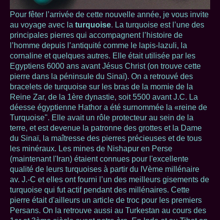
Pour fêter l’arrivée de cette nouvelle année, je vous invite
au voyage avec la
turquoise
. La turquoise est l’une des
principales pierres qui accompagnent l’histoire de
l’homme depuis l’antiquité comme le lapis-lazuli, la
cornaline et quelques autres. Elle était utilisée par les
Egyptiens 6000 ans avant Jésus Christ (on trouve cette
pierre dans la péninsule du Sinaï). On a retrouvé des
bracelets de turquoise sur les bras de la momie de la
Reine Zar, de la 1ère dynastie, soit 5500 avant J.C. La
déesse égyptienne Hathor a été surnommée la «reine de
Turquoise". Elle avait un rôle protecteur au sein de la
terre, et est devenue la patronne des grottes et la Dame
du Sinaï, la maîtresse des pierres précieuses et de tous
les minéraux. Les mines de Nishapur en Perse
(maintenant l'Iran) étaient connues pour l'excellente
qualité de leurs turquoises à partir du IVème millénaire
av. J.-C et elles ont fourni l’un des meilleurs gisements de
turquoise qui fut actif pendant des millénaires. Cette
pierre était d'ailleurs un article de troc pour les premiers
Persans. On la retrouve aussi au Turkestan au cours des