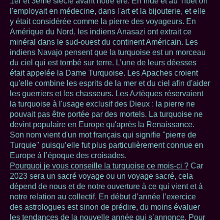
1er et 3ème siècle avant notre ère. En Inde et au Tibet on
l'employait en médecine, dans l'art et la bijouterie, et elle
y était considérée comme la pierre des voyageurs. En
Amérique du Nord, les indiens Anasazi ont extrait ce
minéral dans le sud-ouest du continent Américain. Les
indiens Navajo pensent que la turquoise est un morceau
du ciel qui est tombé sur terre. L’une de leurs déesses
était appelée la Dame Turquoise. Les Apaches croient
qu'elle combine les esprits de la mer et du ciel afin d'aider
les guerriers et les chasseurs. Les Aztèques réservaient
la turquoise à l'usage exclusif des Dieux : la pierre ne
pouvait pas être portée par des mortels. La turquoise ne
devint populaire en Europe qu'après la Renaissance.
Son nom vient d'un mot français qui signifie "pierre de
Turquie" puisqu’elle fut plus particulièrement connue en
Europe à l’époque des croisades.
Pourquoi je vous conseille la turquoise ce mois-ci ?
Car
2023 sera un sacré voyage ou un voyage sacré, cela
dépend de nous et de notre ouverture à ce qui vient et à
notre relation au collectif. En début d’année l’exercice
des astrologues est sinon de prédire, du moins évaluer
les tendances de la nouvelle année qui s’annonce. Pour