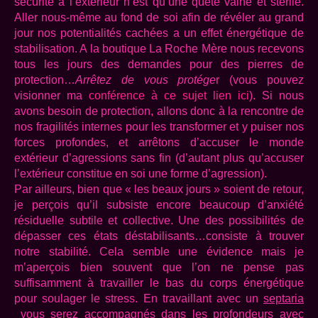
sécurité à l’extérieur n’est qu’une quête vaine et stérile.
Aller nous-même au fond de soi afin de révéler au grand
jour nos potentialités cachées a un effet énergétique de
stabilisation. A la boutique La Roche Mère nous recevons
tous les jours des demandes pour des pierres de
protection…
Arrêtez de vous protége
r (vous pouvez
visionner ma
conférence à ce sujet lien ici
). Si nous
avons besoin de protection, allons donc à la rencontre de
nos fragilités internes pour les transformer et y puiser nos
forces profondes, et arrêtons d’accuser le monde
extérieur d’agressions sans fin (d’autant plus qu’accuser
l’extérieur constitue en soi une forme d’agression).
Par ailleurs, bien que « les beaux jours » soient de retour,
je perçois qu’il subsiste encore beaucoup d’anxiété
résiduelle subtile et collective. Une des possibilités de
dépasser ces états déstabilisants…consiste à trouver
notre stabilité. Cela semble une évidence mais je
m’aperçois bien souvent que l’on ne pense pas
suffisamment à travailler le bas du corps énergétique
pour soulager le stress. En travaillant avec un
septaria
vous serez accompagnés dans les profondeurs avec